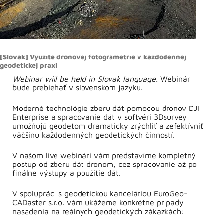
[Slovak] Využite dronovej fotogrametrie v každodennej
geodetickej praxi
Webinar will be held in Slovak language.
Webinár
bude prebiehať v slovenskom jazyku.
Moderné technológie zberu dát pomocou dronov DJI
Enterprise a spracovanie dát v softvéri 3Dsurvey
umožňujú geodetom dramaticky zrýchliť a zefektívniť
väčšinu každodenných geodetických činností.
V našom live webinári vám predstavíme kompletný
postup od zberu dát dronom, cez spracovanie až po
finálne výstupy a použitie dát.
V spolupráci s geodetickou kanceláriou EuroGeo-
CADaster s.r.o. vám ukážeme konkrétne prípady
nasadenia na reálnych geodetických zákazkách: