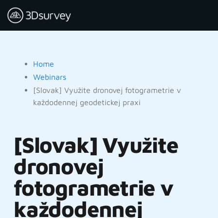
Home
Webinars
[Slovak] Využite dronovej fotogrametrie v
každodennej geodetickej praxi
[Slovak] Využite
dronovej
fotogrametrie v
každodennej