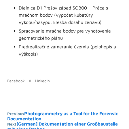
Diaľnica D1 Prešov západ SO300 – Práca s
mračnom bodov (výpočet kubatúry
výkopu/násypu, kresba dosahu žeriavu)
Spracovanie mračna bodov pre vyhotovenie
geometrického plánu
Predrealizačné zameranie územia (polohopis a
výškopis)
Facebook
X
LinkedIn
Photogrammetry as a Tool for the Forensic
Previous
Documentation
[German] Dokumentation einer Großbaustelle
Next
mit einer Drohne