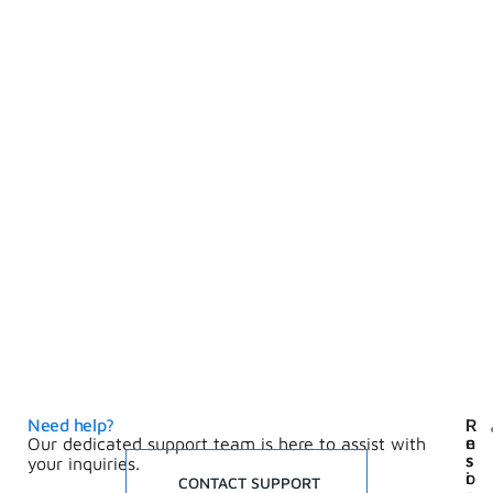
Need help?
I
R
n
e
Our dedicated support team is here to assist with
s
s
your inquiries.
i
o
CONTACT SUPPORT